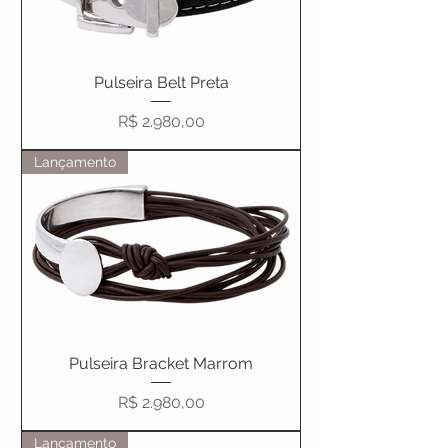
Pulseira Belt Preta
Preço
R$ 2.980,00
Lançamento
Pulseira Bracket Marrom
Preço
R$ 2.980,00
Lançamento