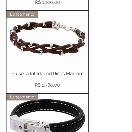
Preço
R$ 1.100,00
Lançamento
Pulseira Interlaced Rings Marrom
Preço
R$ 1.780,00
Lançamento