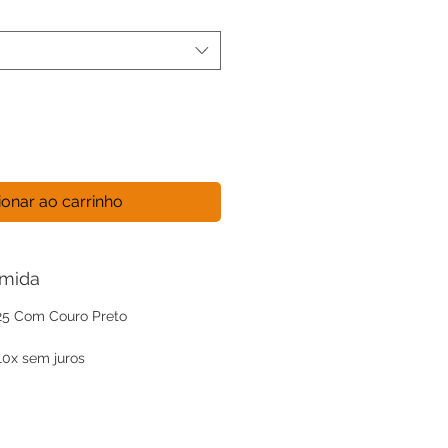
ionar ao carrinho
umida
925 Com Couro Preto
0x sem juros