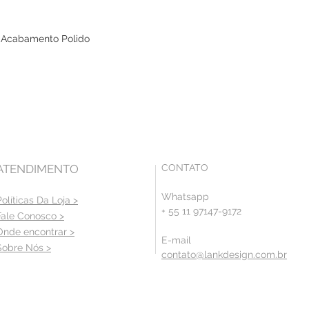
 Acabamento Polido
ATENDIMENTO
CONTATO
Whatsapp
Políticas Da Loja >
+ 55 11 97147-9172
Fale Conosco >
Onde encontrar >
E-mail
Sobre Nós >
contato@lankdesign.com.br