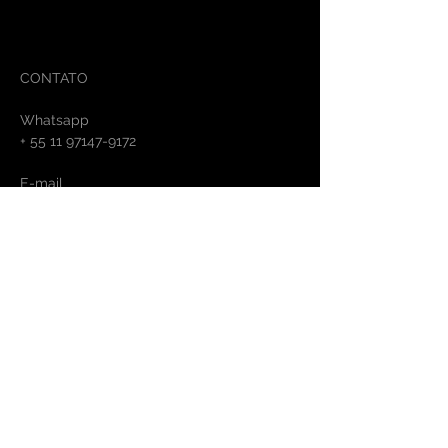
CONTATO
Whatsapp
+
55 11 97147-9172
E-mail
contato@lankdesign.com.br
HORÁRIO DE ATENDIMENTO
De segunda a sexta
9:00 às 18:00h
ATENDIMENTO
Políticas Da Loja >
Fale Conosco >
Onde encontrar >