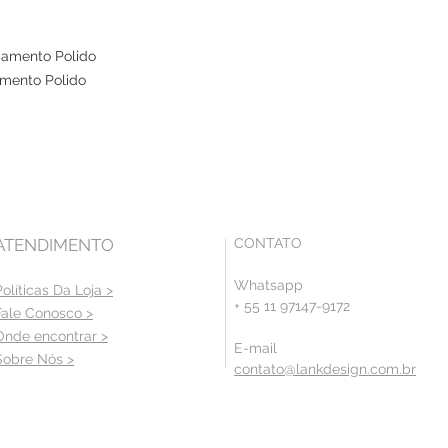
amento Polido
mento Polido
ATENDIMENTO
CONTATO
Whatsapp
Políticas Da Loja >
+ 55 11 97147-9172
Fale Conosco >
Onde encontrar >
E-mail
Sobre Nós >
contato@lankdesign.com.br