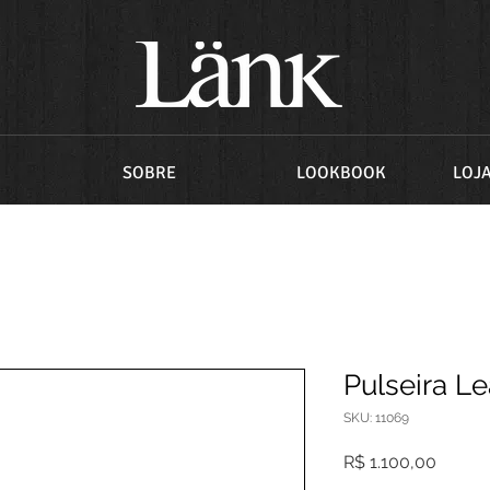
SOBRE
LOOKBOOK
LOJ
Pulseira Le
SKU: 11069
Preço
R$ 1.100,00