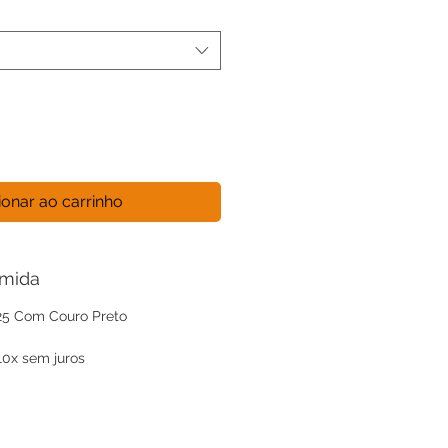
ionar ao carrinho
umida
925 Com Couro Preto
0x sem juros