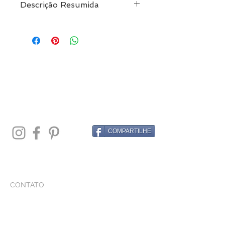
Descrição Resumida
Pulseira Macramê Com Fio Preto e
Bolas de Prata
Pagamento em até 10x sem juros
COMPARTILHE
CONTATO
Whatsapp
+
55 11 97147-9172