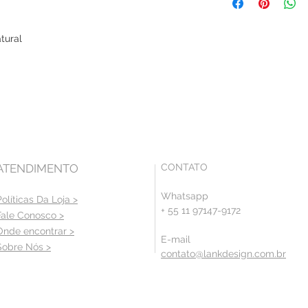
tural
ATENDIMENTO
CONTATO
Whatsapp
Políticas Da Loja >
+ 55 11 97147-9172
Fale Conosco >
Onde encontrar >
E-mail
Sobre Nós >
contato@lankdesign.com.br