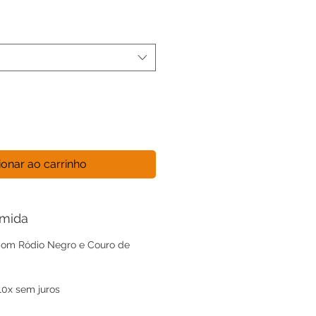
ionar ao carrinho
umida
Com Ródio Negro e Couro de
0x sem juros