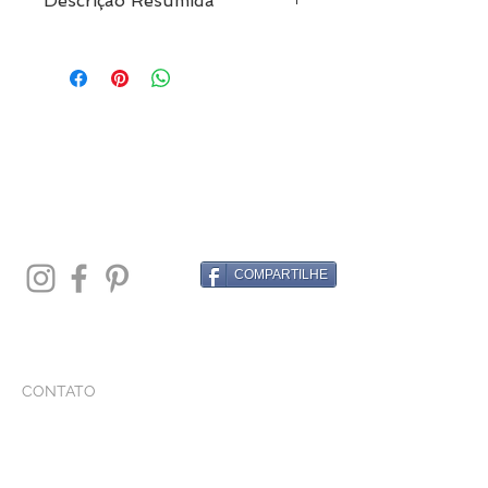
Descrição Resumida
Par de Abotoadura Em Prata 925
Com Ródio Negro
Pagamento em até 10x sem juros
COMPARTILHE
CONTATO
Whatsapp
+
55 11 97147-9172